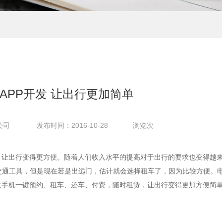
APP开发 让出行更加简单
公司
发布时间：2016-10-28
浏览
次
，让出行变得更方便。随着人们收入水平的提高对于出行的要求也变得越
交通工具，但是现在若是出远门，估计就会选择租车了，因为比较方便。
过手机一键预约、租车、还车、付费，随时租赁，让出行变得更加方便简