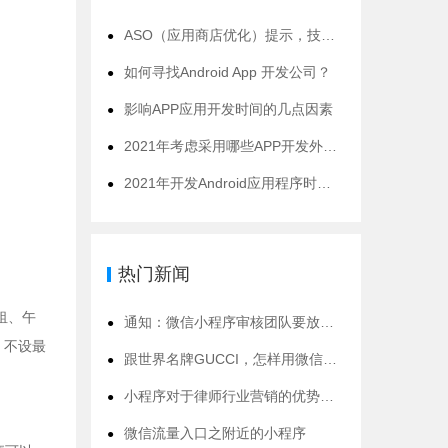
ASO（应用商店优化）提示，技巧和策略
●
如何寻找Android App 开发公司？
●
影响APP应用开发时间的几点因素
●
2021年考虑采用哪些APP开发外包模式？
●
2021年开发Android应用程序时要记住的5件事
●
热门新闻
租、午
通知：微信小程序审核团队要放假啦
●
，不设最
跟世界名牌GUCCI，怎样用微信小程序推广自己的品牌
●
小程序对于律师行业营销的优势解析
●
微信流量入口之附近的小程序
●