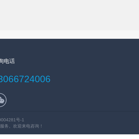
询电话
3066724006
0004281号-1
服务。欢迎来电咨询！