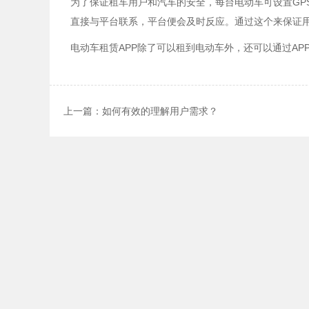
为了保证租车用户和汽车的安全，每台电动车可设置GP
直接与平台联系，平台便会及时反应。通过这个来保证
电动车租赁APP除了可以租到电动车外，还可以通过A
上一篇：
如何有效的理解用户需求？