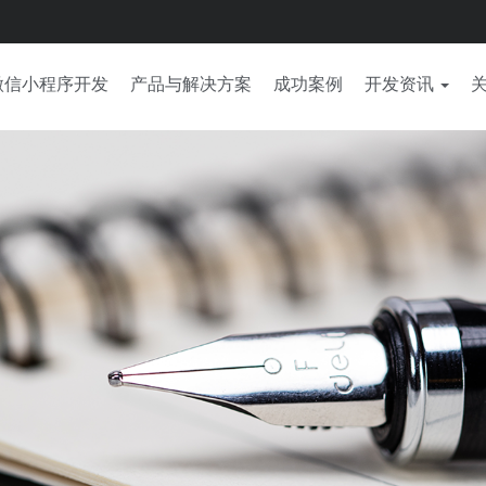
微信小程序开发
产品与解决方案
成功案例
开发资讯