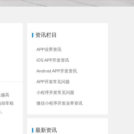
资讯栏目
APP业界资讯
iOS APP开发资讯
Android APP开发资讯
APP开发常见问题
小程序开发常见问题
来越高
电动车租
微信小程序开发业界资讯
单。
最新资讯