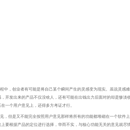
的过程中，创业者有可能是将自己某个瞬间产生的灵感变为现实。虽说灵感
感，开发出来的产品不仅没啥人，还有可能在出钱出力后面对的却是惨淡
压在一个用户意见上，还得多方考证才行。
户意见，但是又不能完全按照用户意见那样将所有的功能都堆砌在一个软件
取上要根据产品的定位进行选择，华而不实，与核心功能无关的意见就尽