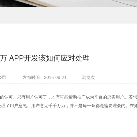
万 APP开发该如何应对处理
公司
发布时间：2016-09-21
浏览
次
户的认可。只有用户认可了，才有可能帮助推广成为平台的忠实用户。若
处理了用户意见。用户意见千千万万，并不是每一条都是需要理会的。在