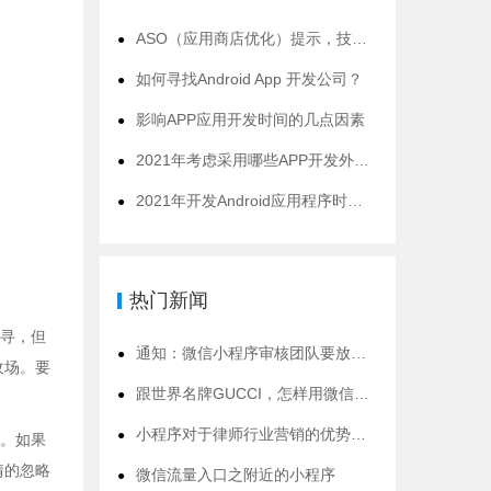
ASO（应用商店优化）提示，技巧和策略
●
如何寻找Android App 开发公司？
●
影响APP应用开发时间的几点因素
●
2021年考虑采用哪些APP开发外包模式？
●
2021年开发Android应用程序时要记住的5件事
●
热门新闻
难寻，但
通知：微信小程序审核团队要放假啦
●
收场。要
跟世界名牌GUCCI，怎样用微信小程序推广自己的品牌
●
小程序对于律师行业营销的优势解析
●
上。如果
情的忽略
微信流量入口之附近的小程序
●