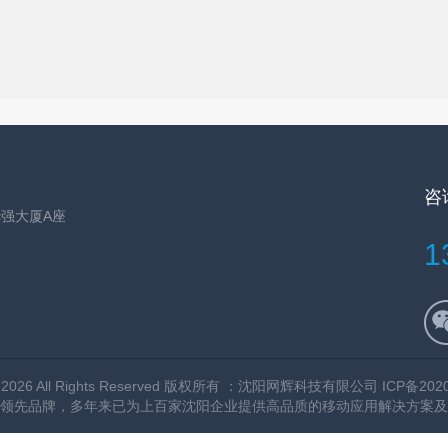
咨
强大厦A座
1
t © 2026 All Rights Reserved 版权所有 ：沈阳网辉科技有限公司
ICP备202
领先品牌，多年来已为上百家沈阳企业提供高品质的移动应用解决方案及