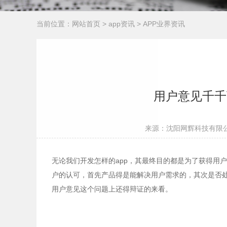
当前位置：
网站首页
>
app资讯
>
APP业界资讯
用户意见千千
来源：沈阳网辉科技有限
无论我们开发怎样的
app，其最终目的都是为了获得用
户的认可，首先产品得是能解决用户需求的，其次是否
用户意见这个问题上还得辩证的来看。