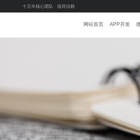
十五年核心团队 · 值得信赖
网站首页
APP开发