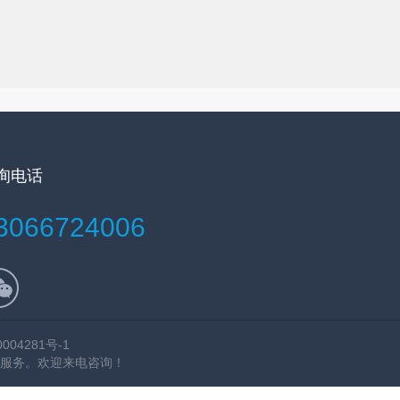
询电话
3066724006
0004281号-1
服务。欢迎来电咨询！