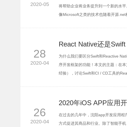
2020-05
将帮助企业将业务提升到一个新的水平
像Microsoft之类的技术也随着开源.n
28
为什么我们要区分Swift和Reactiv
2020-04
序开发框架的功能！本文的主题：在本
经验），讨论Swift和CI / CD工具的Reac
2020年iOS APP应
26
在过去的几年中，沈阳app开发应用
2020-04
方式促进其商品和行业。除了智能手机，