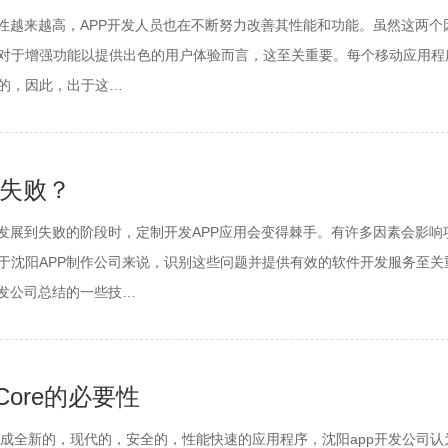
要性越来越高，APP开发人员也在不断努力改善其性能和功能。虽然这两个
对于增强功能以提供出色的用户体验而言，这至关重要。每个移动应用程
的，因此，出于这…
目失败？
段发展到失败的阶段时，定制开发APP应用会变得棘手。有许多因素会影响
于沈阳APP制作公司来说，识别这些问题并提供有效的软件开发服务至关
开发公司总结的一些技…
 Core的必要性
用程序变成全新的，现代的，安全的，性能快速的应用程序，沈阳app开发公司