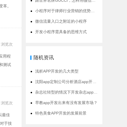
跟世界名牌GUCCI，怎样用微信小程序推广自己的品牌
●
变革。
小程序对于律师行业营销的优势解析
●
微信流量入口之附近的小程序
●
开发小程序需具备的思维方式
●
浏览
次
种应用程
随机资讯
和测试
浅析APP开发的几大类型
●
沈阳app定制公司分析酒店app开发方案
●
杂志社转型的情况下开发杂志app需要做些什么？
●
早教app开发出来有没有发展市场？
浏览
次
●
特色美食APP开发的发展前景
●
以最佳
年对于技