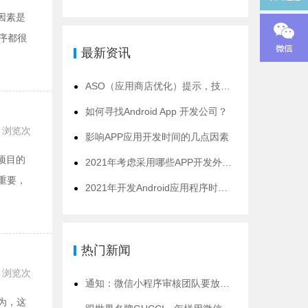
因素是
序都很
最新资讯
ASO（应用商店优化）提示，技巧和策略
●
如何寻找Android App 开发公司？
●
浏览
次
影响APP应用开发时间的几点因素
●
项目的
2021年考虑采用哪些APP开发外包模式？
●
重要，
2021年开发Android应用程序时要记住的5件事
●
热门新闻
浏览
次
通知：微信小程序审核团队要放假啦
●
认为，这