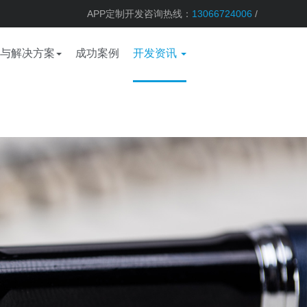
APP定制开发咨询热线：
13066724006
/
与解决方案
成功案例
开发资讯