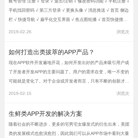
账号管理 注册 √ 登录 √ 退出/注销 √ 修改密码功能 √ 手机注册 √
手机找回密码 √ 第三方登录 √ 更换头像 √ 消息推送 √ 首页 侧边
栏 √ 快捷导航 √ 扁平化交互界面 √ 焦点图轮播 √ 首页快捷搜索
框 √ 首页新品上架模块 √ 欢迎导航页面 √ 限时抢购 特殊功能
2019-02-26
浏览
次
自…
如何打造出类拔萃的APP产品？
现在APP软件开发遍地开花，如何开发出好的产品来吸引用户成
了开发者开发APP的主要问题了。用户的需求在变，唯一不变的
可能就是变化了。对于企业或开发者而言，只有不断的创新才有
可能打造出优质的产品。
2019-02-15
浏览
次
生鲜类APP开发的解决方案
随着社会的不断进步，更多的宅男宅女爆发式的衍生出来，美团
类的发展模式也愈演愈烈，因此我们可以从APP市场中看到大量