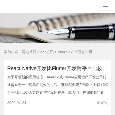
Toggle
naviga
当前位置：
网站首页
>
app资讯
>
Android APP开发资讯
React Native开发比Flutter开发跨平台比较快多少？
对于开发新的应用程序，Android或iPhone应用程序开发公司始
终偏向于一个简单而高效的过程，该过程会花费有限的时间和精
力并创建出令人难以置信的应用程序。就人们正在拥抱数字化技
术以及Web应用程序开发而言，对所有解决方案的需求也在不
2020-04-24
浏览
次
断增加。为了保持相关性并与不断增长的…