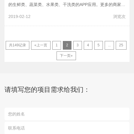
的生鲜类、蔬菜类、水果类、干洗类的APP应用。更多的商家，
为了让自己的产品可以将影响力扩展的更大，也不惜花大代价去
2019-02-12
浏览
次
开发APP应用，实现线上+线下的双赢模…
共149记录
«上一页
1
2
3
4
5
...
25
下一页»
请填写您的项目需求给我们：